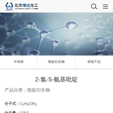
中间体
吡啶衍生物
研发产品
2-氯-5-氨基吡啶
产品分类：吡啶衍生物
分子式：
C
H
ClN
5
5
2
分子量：
128.5