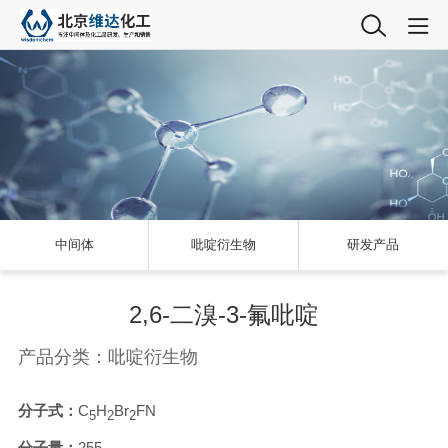
中间体
吡啶衍生物
研发产品
2,6-二溴-3-氟吡啶
产品分类：吡啶衍生物
分子式：
C
H
Br
FN
5
2
2
分子量：
255