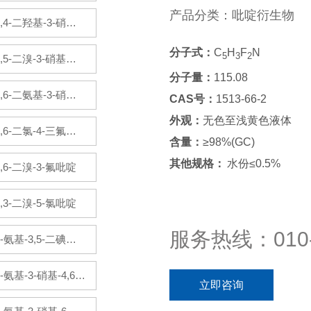
基吡啶盐酸盐
产品分类：吡啶衍生物
2,4-二羟基-3-硝基
吡啶
分子式：
C
H
F
N
5
3
2
2,5-二溴-3-硝基吡
分子量：
115.08
啶
2,6-二氨基-3-硝基
CAS号：
1513-66-2
外观：
无色至浅黄色液体
吡啶
2,6-二氯-4-三氟甲
含量：
≥98%(GC)
基吡啶
其他规格：
水份≤0.5%
2,6-二溴-3-氟吡啶
2,3-二溴-5-氯吡啶
服务热线：010-
2-氨基-3,5-二碘吡
啶
2-氨基-3-硝基-4,6-
立即咨询
二氯吡啶