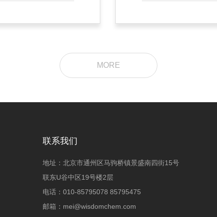
MORE
联系我们
地址：北京市通州区马驹桥镇景盛南四街15号
联东U谷中区19号楼2层
电话：010-85795078 85795475
邮箱：
mei@wisdomchem.com