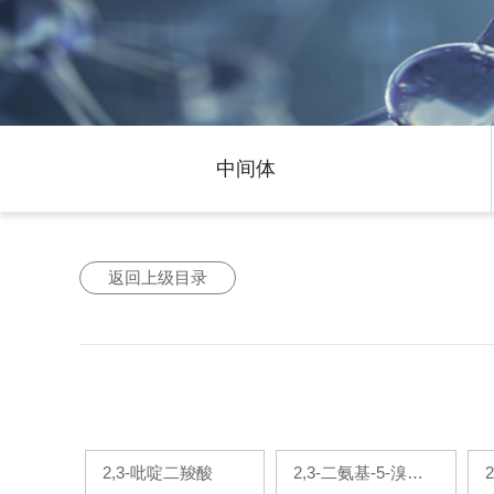
中间体
返回上级目录
2,3-吡啶二羧酸
2,3-二氨基-5-溴吡