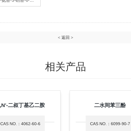
2-氨基-3-硝基-6-对
氟苄胺基吡啶
<
返回
>
相关产品
,N'-二叔丁基乙二胺
二水间苯三酚
CAS NO.：4062-60-6
CAS NO.：6099-90-7