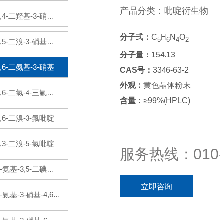
基吡啶盐酸盐
产品分类：吡啶衍生物
2,4-二羟基-3-硝基
吡啶
分子式：
C
H
N
O
5
6
4
2
2,5-二溴-3-硝基吡
分子量：
154.13
啶
2,6-二氨基-3-硝基
CAS号：
3346-63-2
外观：
黄色晶体粉末
吡啶
2,6-二氯-4-三氟甲
含量：
≥99%(HPLC)
基吡啶
2,6-二溴-3-氟吡啶
2,3-二溴-5-氯吡啶
服务热线：010-
2-氨基-3,5-二碘吡
立即咨询
啶
2-氨基-3-硝基-4,6-
二氯吡啶