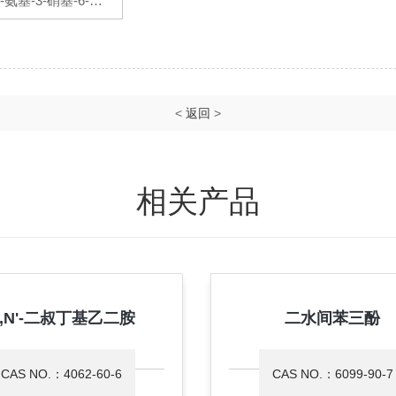
2-氨基-3-硝基-6-对
氟苄胺基吡啶
<
返回
>
相关产品
,N'-二叔丁基乙二胺
二水间苯三酚
CAS NO.：4062-60-6
CAS NO.：6099-90-7