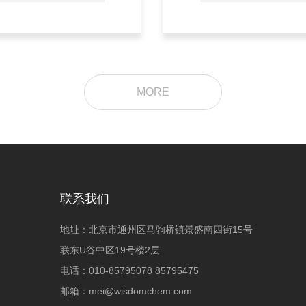
MORE
联系我们
地址：北京市通州区马驹桥镇景盛南四街15号
联东U谷中区19号楼2层
电话：010-85795078 85795475
邮箱：
mei@wisdomchem.com