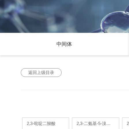
中间体
返回上级目录
2,3-吡啶二羧酸
2,3-二氨基-5-溴吡