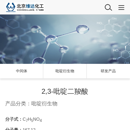
中间体
吡啶衍生物
研发产品
2,3-吡啶二羧酸
产品分类：吡啶衍生物
分子式：
C
H
NO
7
5
4
分子量：
167.12