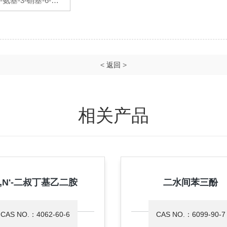
2-氨基-3-硝基-6-对
氟苄胺基吡啶
<
返回
>
相关产品
,N'-二叔丁基乙二胺
二水间苯三酚
CAS NO.：4062-60-6
CAS NO.：6099-90-7