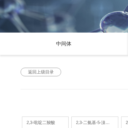
中间体
返回上级目录
2,3-吡啶二羧酸
2,3-二氨基-5-溴吡