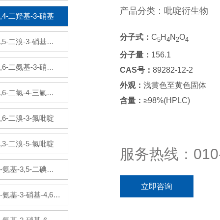
基吡啶盐酸盐
产品分类：吡啶衍生物
2,4-二羟基-3-硝基
吡啶
分子式：
C
H
N
O
5
4
2
4
2,5-二溴-3-硝基吡
分子量：
156.1
啶
2,6-二氨基-3-硝基
CAS号：
89282-12-2
外观：
浅黄色至黄色固体
吡啶
2,6-二氯-4-三氟甲
含量：
≥98%(HPLC)
基吡啶
2,6-二溴-3-氟吡啶
2,3-二溴-5-氯吡啶
服务热线：010-
2-氨基-3,5-二碘吡
立即咨询
啶
2-氨基-3-硝基-4,6-
二氯吡啶