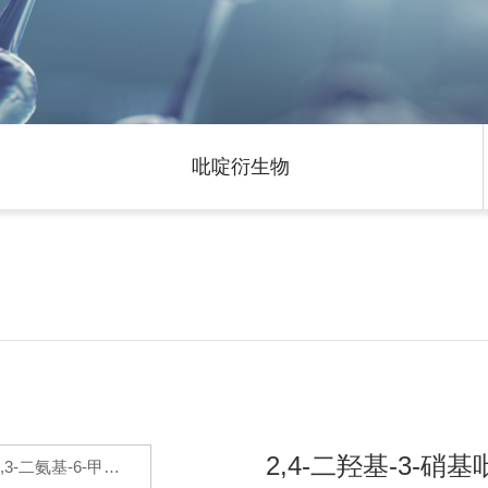
吡啶衍生物
2,4-二羟基-3-硝基
2,3-二氨基-6-甲氧