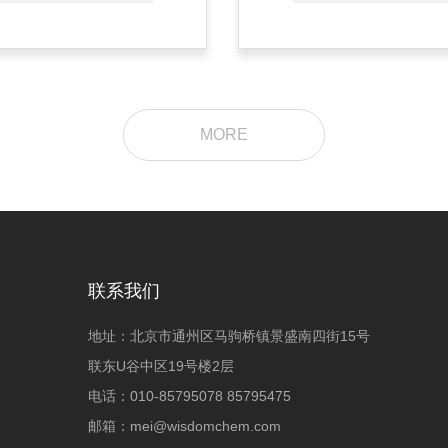
MORE
联系我们
地址：北京市通州区马驹桥镇景盛南四街15号
联东U谷中区19号楼2层
电话：010-85795078 85795475
邮箱：
mei@wisdomchem.com