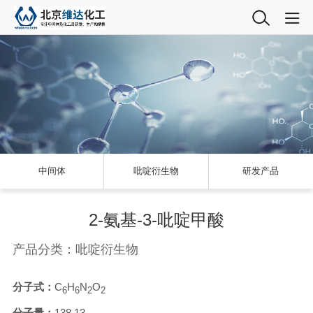
中间体
吡啶衍生物
研发产品
2-氨基-3-吡啶甲酸
产品分类：吡啶衍生物
分子式：
C
H
N
O
6
6
2
2
分子量：
138.13