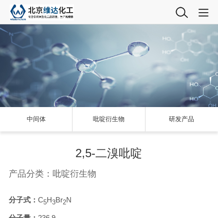
中间体
吡啶衍生物
研发产品
2,5-二溴吡啶
产品分类：吡啶衍生物
分子式：
C
H
Br
N
5
3
2
分子量：
236.9