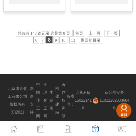
总共有 148 篇记录 这是第 8 页
首页
上一页
下一页
8
6
7
9
10
13
返回前目录
中
全
著
北京维达化
网
网
国
球
生
作
京ICP备
京公网安备
工有限公司
络
盛
备案
化
化
意
权
15022141
11011202003684
版权所有
支
建
号：
工
工
宝
声
号
号
(C)2021
持
站
网
网
明